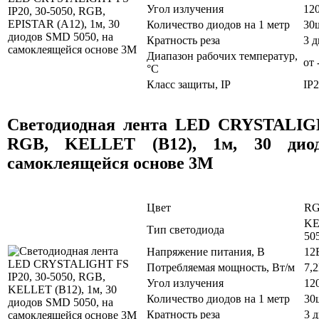
Угол излучения
12
Количество диодов на 1 метр
30
Кратность реза
3 
Диапазон рабочих температур,
от 
°C
Класс защиты, IP
IP
Светодиодная лента LED CRYSTALIGH
RGB, KELLET (B12), 1м, 30 дио
самоклеящейся основе 3M
Цвет
R
KE
Тип светодиода
50
Напряжение питания, В
12
Потребляемая мощность, Вт/м
7,
Угол излучения
12
Количество диодов на 1 метр
30
Кратность реза
3 