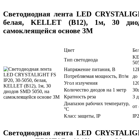
Светодиодная лента LED CRYSTALIGH
белая, KELLET (B12), 1м, 30 ди
самоклеящейся основе 3M
Цвет
Бе
KE
Тип светодиода
50
Напряжение питания, В
12
Потребляемая мощность, Вт/м
до
Угол излучения
12
Количество диодов на 1 метр
30
Кратность реза
3 
Диапазон рабочих температур,
от 
°C
Класс защиты, IP
IP
Светодиодная лента LED CRYSTALIGH