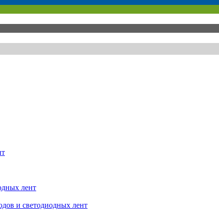
нт
одных лент
одов и светодиодных лент