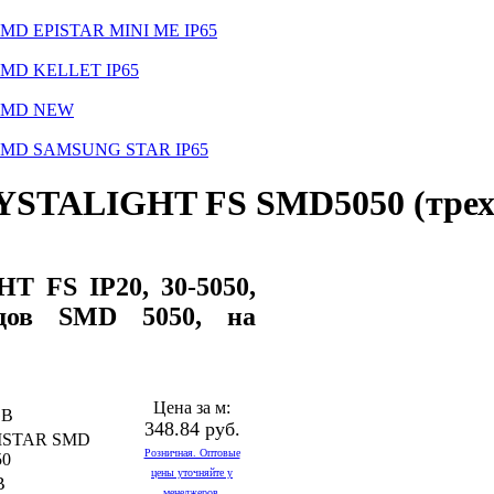
MD EPISTAR MINI ME IP65
SMD KELLET IP65
 SMD NEW
 SMD SAMSUNG STAR IP65
YSTALIGHT FS SMD5050 (трех
T FS IP20, 30-5050,
дов SMD 5050, на
Цена за м:
GB
348.84 руб.
ISTAR SMD
Розничная. Оптовые
50
цены уточняйте у
В
менеджеров.