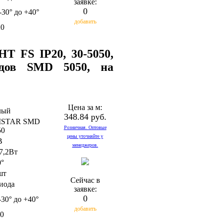
заявке:
0
-30° до +40°
добавить
20
T FS IP20, 30-5050,
одов SMD 5050, на
Цена за м:
лый
348.84 руб.
ISTAR SMD
Розничная. Оптовые
50
цены уточняйте у
В
менеджеров.
7,2Вт
0°
шт
Сейчас в
диода
заявке:
0
-30° до +40°
добавить
20