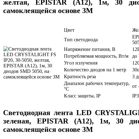
желтая, EPISTAR (A12), 1м, 30 ди
самоклеящейся основе 3M
Цвет
Же
EP
Тип светодиода
50
Напряжение питания, В
12
Потребляемая мощность, Вт/м
до 
Угол излучения
12
Количество диодов на 1 метр
30
Кратность реза
3 
Диапазон рабочих температур,
от 
°C
Класс защиты, IP
IP
Светодиодная лента LED CRYSTALIGH
зеленая, EPISTAR (A12), 1м, 30 д
самоклеящейся основе 3M