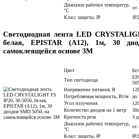
Диапазон рабочих температур,
от 
°C
Класс защиты, IP
IP
Светодиодная лента LED CRYSTALIGH
белая, EPISTAR (A12), 1м, 30 ди
самоклеящейся основе 3M
Цвет
Бе
EP
Тип светодиода
50
Напряжение питания, В
12
Потребляемая мощность, Вт/м
до 
Угол излучения
12
Количество диодов на 1 метр
30
Кратность реза
3 
Диапазон рабочих температур,
от 
°C
Класс защиты, IP
IP