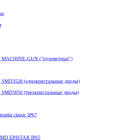
мм
м
 MACHINE-GUN ("пулеметные")
SMD3528 (однокристальные диоды)
SMD5050 (трехкристальные диоды)
nha classic IP67
MD EPISTAR IP65