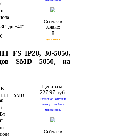
0°
шт
диода
Сейчас в
-30° до +40°
заявке:
0
20
добавить
T FS IP20, 30-5050,
дов SMD 5050, на
Цена за м:
GB
227.97 руб.
LLET SMD
Розничная. Оптовые
50
цены уточняйте у
В
менеджеров.
2Вт
0°
шт
Сейчас в
диода