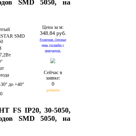
одов SMD 5050, на
Цена за м:
лтый
348.84 руб.
ISTAR SMD
Розничная. Оптовые
50
цены уточняйте у
В
менеджеров.
7,2Вт
0°
шт
Сейчас в
диода
заявке:
0
-30° до +40°
добавить
30
T FS IP20, 30-5050,
иодов SMD 5050, на