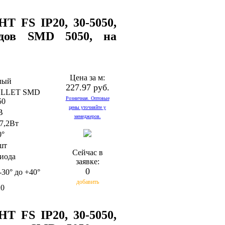
T FS IP20, 30-5050,
одов SMD 5050, на
Цена за м:
лый
227.97 руб.
LLET SMD
Розничная. Оптовые
50
цены уточняйте у
В
менеджеров.
 7,2Вт
0°
шт
Сейчас в
диода
заявке:
0
-30° до +40°
добавить
20
T FS IP20, 30-5050,